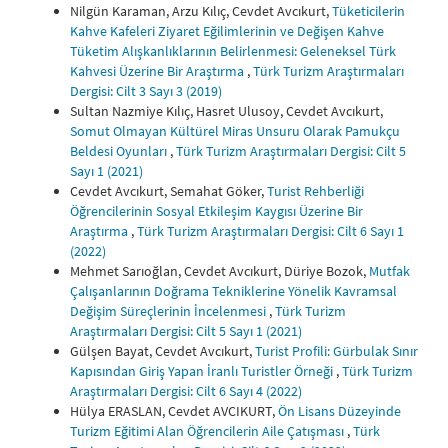
Nilgün Karaman, Arzu Kılıç, Cevdet Avcıkurt,
Tüketicilerin
Kahve Kafeleri Ziyaret Eğilimlerinin ve Değişen Kahve
Tüketim Alışkanlıklarının Belirlenmesi: Geleneksel Türk
Kahvesi Üzerine Bir Araştırma
,
Türk Turizm Araştırmaları
Dergisi: Cilt 3 Sayı 3 (2019)
Sultan Nazmiye Kılıç, Hasret Ulusoy, Cevdet Avcıkurt,
Somut Olmayan Kültürel Miras Unsuru Olarak Pamukçu
Beldesi Oyunları
,
Türk Turizm Araştırmaları Dergisi: Cilt 5
Sayı 1 (2021)
Cevdet Avcıkurt, Semahat Göker,
Turist Rehberliği
Öğrencilerinin Sosyal Etkileşim Kaygısı Üzerine Bir
Araştırma
,
Türk Turizm Araştırmaları Dergisi: Cilt 6 Sayı 1
(2022)
Mehmet Sarıoğlan, Cevdet Avcıkurt, Düriye Bozok,
Mutfak
Çalışanlarının Doğrama Tekniklerine Yönelik Kavramsal
Değişim Süreçlerinin İncelenmesi
,
Türk Turizm
Araştırmaları Dergisi: Cilt 5 Sayı 1 (2021)
Gülşen Bayat, Cevdet Avcıkurt,
Turist Profili: Gürbulak Sınır
Kapısından Giriş Yapan İranlı Turistler Örneği
,
Türk Turizm
Araştırmaları Dergisi: Cilt 6 Sayı 4 (2022)
Hülya ERASLAN, Cevdet AVCIKURT,
Ön Lisans Düzeyinde
Turizm Eğitimi Alan Öğrencilerin Aile Çatışması
,
Türk