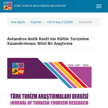
##plugins.themes.bootstrap3.accessible_menu.main_navigation##
Toggl
##plugins.themes.bootstrap3.accessible_menu.main_content##
naviga
##plugins.themes.bootstrap3.accessible_menu.sidebar##
Ana Sayfa
Arşivler
Cilt 4 Sayı 3 (2020)
Makaleler
Antandros Antik Kenti’nin Kültür Turizmine
Kazandırılması: Nitel Bir Araştırma
##plugins.themes.bootstrap3.article.sidebar##