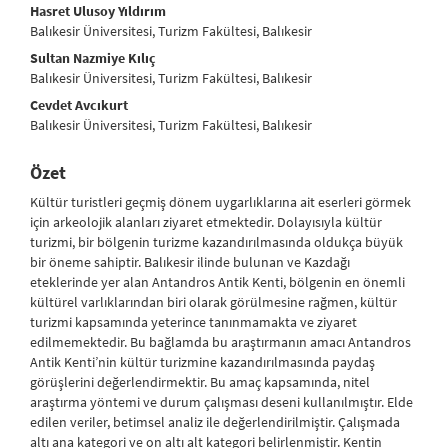
##plugins.themes.bootstrap3.article.main##
Hasret Ulusoy Yıldırım
Balıkesir Üniversitesi, Turizm Fakültesi, Balıkesir
Sultan Nazmiye Kılıç
Balıkesir Üniversitesi, Turizm Fakültesi, Balıkesir
Cevdet Avcıkurt
Balıkesir Üniversitesi, Turizm Fakültesi, Balıkesir
Özet
Kültür turistleri geçmiş dönem uygarlıklarına ait eserleri görmek
için arkeolojik alanları ziyaret etmektedir. Dolayısıyla kültür
turizmi, bir bölgenin turizme kazandırılmasında oldukça büyük
bir öneme sahiptir. Balıkesir ilinde bulunan ve Kazdağı
eteklerinde yer alan Antandros Antik Kenti, bölgenin en önemli
kültürel varlıklarından biri olarak görülmesine rağmen, kültür
turizmi kapsamında yeterince tanınmamakta ve ziyaret
edilmemektedir. Bu bağlamda bu araştırmanın amacı Antandros
Antik Kenti’nin kültür turizmine kazandırılmasında paydaş
görüşlerini değerlendirmektir. Bu amaç kapsamında, nitel
araştırma yöntemi ve durum çalışması deseni kullanılmıştır. Elde
edilen veriler, betimsel analiz ile değerlendirilmiştir. Çalışmada
altı ana kategori ve on altı alt kategori belirlenmiştir. Kentin