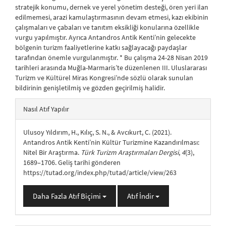
stratejik konumu, dernek ve yerel yönetim desteği, ören yeri ilan
edilmemesi, arazi kamulaştırmasının devam etmesi, kazı ekibinin
çalışmaları ve çabaları ve tanıtım eksikliği konularına özellikle
vurgu yapılmıştır. Ayrıca Antandros Antik Kenti’nin gelecekte
bölgenin turizm faaliyetlerine katkı sağlayacağı paydaşlar
tarafından önemle vurgulanmıştır. * Bu çalışma 24-28 Nisan 2019
tarihleri arasında Muğla-Marmaris’te düzenlenen III. Uluslararası
Turizm ve Kültürel Miras Kongresi’nde sözlü olarak sunulan
bildirinin genişletilmiş ve gözden geçirilmiş halidir.
##plugins.themes.bootstrap3.article.details##
Nasıl Atıf Yapılır
Ulusoy Yıldırım, H., Kılıç, S. N., & Avcıkurt, C. (2021).
Antandros Antik Kenti’nin Kültür Turizmine Kazandırılması:
Nitel Bir Araştırma.
Türk Turizm Araştırmaları Dergisi
,
4
(3),
1689–1706. Geliş tarihi gönderen
https://tutad.org/index.php/tutad/article/view/263
Daha Fazla Atıf Biçimi
Atıf İndir